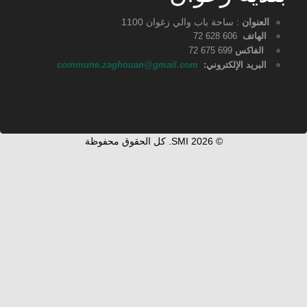
مصالح البلدية
دليل الحالة المدنية
العنوان
: ساحة باب والي زغوان 1100
نتائج تقييم الأداء
الهاتف
606 628 72
الفاكس
699 675 72
البريد الإلكتروني:
commune.zaghouan@gmail.com
© 2026 SMI. كل الحقوق محفوظة