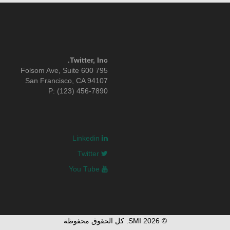
Twitter, Inc.
795 Folsom Ave, Suite 600
San Francisco, CA 94107
P: (123) 456-7890
Linkedin
Twitter
You Tube
© 2026 SMI. كل الحقوق محفوظة