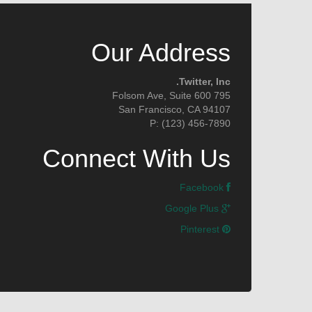
Our Address
Twitter, Inc.
795 Folsom Ave, Suite 600
San Francisco, CA 94107
P: (123) 456-7890
Connect With Us
Facebook
Google Plus
Pinterest