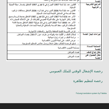
مصالح البلدية
دليل الحالة المدنية
نتائج تقييم الأداء
رخصة الإشغال الوقتي للملك العمومي
رخصة لتنظیم تظاھرة
FaLang translation system by Faboba