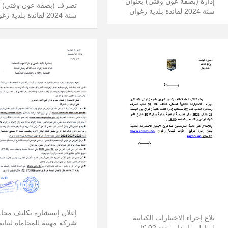
إدارة (بصفة عون وقتي) بعنوان
تصرف (بصفة عون وقتي) ب
سنة 2024 لفائدة بلدية زغوان
سنة 2024 لفائدة بلدية زغوان
إعلان إستشارة تكليف محام
بلاغ إجراء الاختبارات الكتابية
شركة مهنية للمحاماة لنيابة 
لمناظرة انتداب عدد 02 كاتب