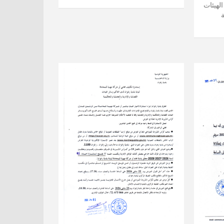
لهيئات
ة