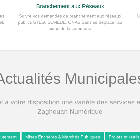
Branchement aux Réseaux
des
Suivre vos demandes de branchement aux réseaux
U
eb.
publics STEG, SONEDE, ONAS Sans se déplacer au
siège de la commune
Actualités Municipale
otre disposition une variété des services en 
Zaghouan Numérique
rutement
Mises Enchères & Marchés Publiques
Projets et reali