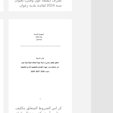
تصرف (بصفة عون وقتي) بعنوان
سنة 2024 لفائدة بلدية زغوان
كر اس الشروط المتعلق بتكليف
محامي أو شركة مهنية للمحاماة