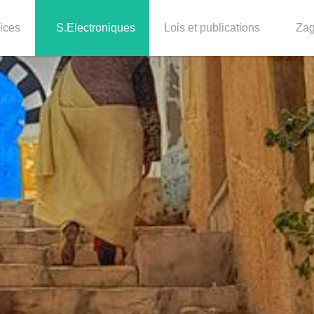
ices
S.Electroniques
Lois et publications
Za