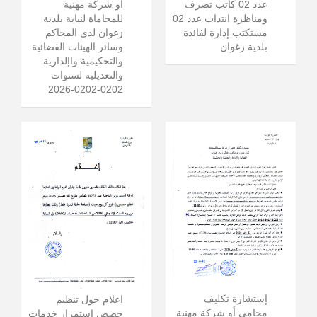
عدد 02 كاتب تصرف
أو شركة مهنية
ومناظرة انتداب عدد 02
للمحاماة لنيابة بلدية
مستكتب إدارة لفائدة
زغوان لدى المحاكم
بلدية زغوان
وسائر الهيئات القضائية
والتحكيمية واإلدارية
والتعديلية لسنوات
0202-0202-2026
إستشارة تكليف
اعلام حول تنظيم
محامي أو شركة مهنية
حصص استمرار خدمات