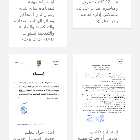
عدد 02 كاتب تصرف
أو شركة مهنية
ومناظرة انتداب عدد 02
للمحاماة لنيابة بلدية
مستكتب إدارة لفائدة
زغوان لدى المحاكم
بلدية زغوان
وسائر الهيئات القضائية
والتحكيمية واإلدارية
والتعديلية لسنوات
0202-0202-2026
إستشارة تكليف
اعلام حول تنظيم
محامي أو شركة مهنية
حصص استمرار خدمات